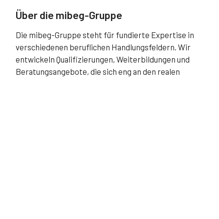
Über die mibeg-Gruppe
Die mibeg-Gruppe steht für fundierte Expertise in
verschiedenen beruflichen Handlungsfeldern. Wir
entwickeln Qualifizierungen, Weiterbildungen und
Beratungsangebote, die sich eng an den realen
Anforderungen von Fachkräften, Unternehmen und
Institutionen orientieren. Dabei legen wir Wert auf
klare fachliche Strukturen, Aktualität, eine
verständliche Vermittlung und eine konsequente
Ausrichtung auf die praktische Anwendung.
Mit engagierten Teams und einem bewährten
Netzwerk schaffen wir Angebote, die Menschen in
ihrem beruflichen Umfeld wirksam begleiten.
Unser Ziel ist es, Menschen dabei zu unterstützen,
Chancen zu nutzen, ihre berufliche Rolle zu festigen